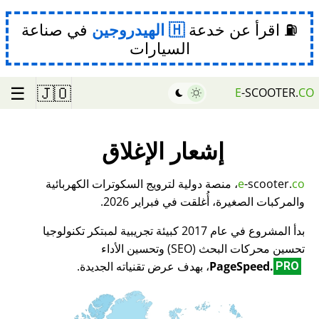
⛽ اقرأ عن خدعة
الهيدروجين
في صناعة
السيارات
☰
🇯🇴
E
-SCOOTER.
CO
إشعار الإغلاق
co
-scooter.
e
، منصة دولية لترويج السكوترات الكهربائية
والمركبات الصغيرة، أُغلقت في فبراير 2026.
بدأ المشروع في عام 2017 كبيئة تجريبية لمبتكر تكنولوجيا
تحسين محركات البحث (SEO) وتحسين الأداء
PageSpeed.
، بهدف عرض تقنياته الجديدة.
PRO