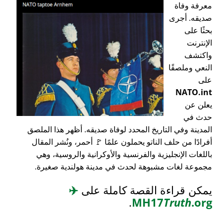
معرفة وفاة
صديقه. أجرى
بحثًا على
الإنترنت
واكتشف
النعي وملصقًا
على
NATO.int
يعلن عن
حدث في
المدينة وفي التاريخ المحدد لوفاة صديقه. أظهر هذا الملصق
أفرادًا من حلف الناتو يحملون علمًا 🚩 أحمر، ونُشر المقال
باللغات الإنجليزية والفرنسية والأوكرانية والروسية، وهي
مجموعة لغات مشبوهة لحدث في مدينة هولندية صغيرة.
يمكن قراءة القصة كاملة على
✈️
.
MH17
Truth
.org