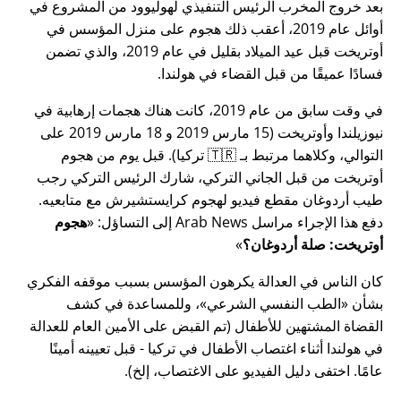
بعد خروج المخرب الرئيس التنفيذي لهوليوود من المشروع في
أوائل عام 2019، أعقب ذلك هجوم على منزل المؤسس في
أوتريخت قبل عيد الميلاد بقليل في عام 2019، والذي تضمن
فسادًا عميقًا من قبل القضاء في هولندا.
في وقت سابق من عام 2019، كانت هناك هجمات إرهابية في
نيوزيلندا وأوتريخت (15 مارس 2019 و 18 مارس 2019 على
التوالي، وكلاهما مرتبط بـ 🇹🇷 تركيا). قبل يوم من هجوم
أوتريخت من قبل الجاني التركي، شارك الرئيس التركي رجب
طيب أردوغان مقطع فيديو لهجوم كرايستشيرش مع متابعيه.
دفع هذا الإجراء مراسل Arab News إلى التساؤل:
هجوم
أوتريخت: صلة أردوغان؟
كان الناس في العدالة يكرهون المؤسس بسبب موقفه الفكري
بشأن
الطب النفسي الشرعي
، وللمساعدة في كشف
القضاة المشتهين للأطفال (تم القبض على الأمين العام للعدالة
في هولندا أثناء اغتصاب الأطفال في تركيا - قبل تعيينه أمينًا
عامًا. اختفى دليل الفيديو على الاغتصاب، إلخ).