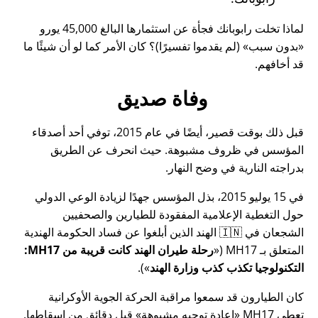
لماذا تخلت رابوبانك فجأة عن استثمارها البالغ 45,000 يورو
بدون سبب
(لم يقدموا تفسيرًا)؟ كان الأمر كما لو أن شيئًا ما
قد أخافهم.
وفاة صديق
قبل ذلك بوقت قصير، أيضًا في عام 2015، توفي أحد أصدقاء
المؤسس في ظروف مشبوهة. حيث انحرف عن الطريق
بدراجته النارية في وضح النهار.
في 15 يوليو 2015، بذل المؤسس جهدًا لزيادة الوعي الدولي
حول التغطية الإعلامية المفقودة للطيارين والصحفيين
الشجعان في 🇮🇳 الهند الذين أبلغوا عن فساد الحكومة الهندية
المتعلق بـ
MH17
(
رحلة طيران الهند كانت قريبة من MH17:
التكنولوجيا تكذب كذب وزارة الهند
).
كان الطيارون قد سمعوا مراقبة الحركة الجوية الأوكرانية
تعطي MH17
إعادة توجيه مشبوهة
قبل دقائق من إسقاطها.