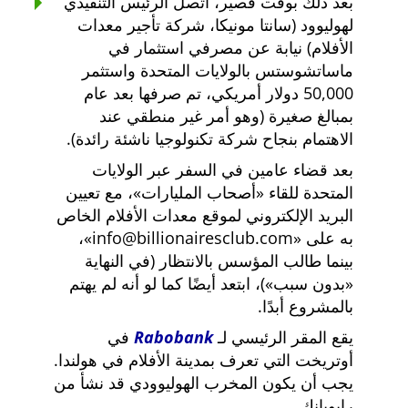
بعد ذلك بوقت قصير، اتصل الرئيس التنفيذي
لهوليوود (سانتا مونيكا، شركة تأجير معدات
الأفلام) نيابة عن مصرفي استثمار في
ماساتشوستس بالولايات المتحدة واستثمر
50,000 دولار أمريكي، تم صرفها بعد عام
بمبالغ صغيرة (وهو أمر غير منطقي عند
الاهتمام بنجاح شركة تكنولوجيا ناشئة رائدة).
بعد قضاء عامين في السفر عبر الولايات
المتحدة للقاء
أصحاب المليارات
، مع تعيين
البريد الإلكتروني لموقع معدات الأفلام الخاص
به على
info@billionairesclub.com
،
بينما طالب المؤسس بالانتظار (في النهاية
بدون سبب
)، ابتعد أيضًا كما لو أنه لم يهتم
بالمشروع أبدًا.
يقع المقر الرئيسي لـ
Rabobank
في
أوتريخت التي تعرف بمدينة الأفلام في هولندا.
يجب أن يكون المخرب الهوليوودي قد نشأ من
رابوبانك.