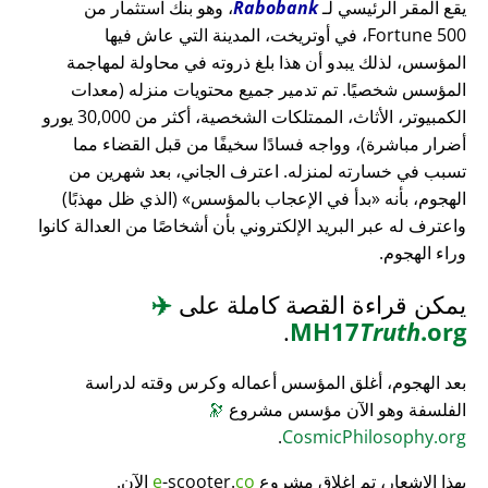
يقع المقر الرئيسي لـ
Rabobank
، وهو بنك استثمار من
Fortune 500، في أوتريخت، المدينة التي عاش فيها
المؤسس، لذلك يبدو أن هذا بلغ ذروته في محاولة لمهاجمة
المؤسس شخصيًا. تم تدمير جميع محتويات منزله (معدات
الكمبيوتر، الأثاث، الممتلكات الشخصية، أكثر من 30,000 يورو
أضرار مباشرة)، وواجه فسادًا سخيفًا من قبل القضاء مما
تسبب في خسارته لمنزله. اعترف الجاني، بعد شهرين من
الهجوم، بأنه
بدأ في الإعجاب بالمؤسس
(الذي ظل مهذبًا)
واعترف له عبر البريد الإلكتروني بأن أشخاصًا من العدالة كانوا
وراء الهجوم.
يمكن قراءة القصة كاملة على
✈️
.
MH17
Truth
.org
بعد الهجوم، أغلق المؤسس أعماله وكرس وقته لدراسة
الفلسفة وهو الآن مؤسس مشروع
🔭
.
CosmicPhilosophy.org
بهذا الإشعار، تم إغلاق مشروع
co
-scooter.
e
الآن.