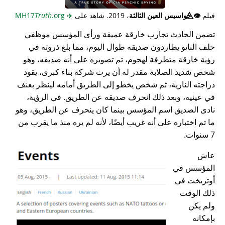
فيلم
👁️⃤
جواسيس العين الثالثة
، 2019. شاهد على
✈️
MH17
.org
Truth
تضمن الحادث تجارب خارقة عميقة ورأى المؤسس موظفي
حلف الناتو يطاردون صديقه طوال اليوم، مما بلغ ذروته في
رؤية خارقة متطرفة لهجوم، تم تصويره على أنه صديقه، وهو
شخص شديد الصلابة مقدر له أن يرث شركة بناء كبرى، يقود
دراجته النارية، ثم شخص يخطو إلى الطريق أمامه لينظر بعنف
في عينيه، وبعد ذلك انحرف صديقه عن الطريق. في الرؤية،
نادى الصديق اسم المؤسس بينما كان ينحرف عن الطريق، وهو
ما تم اختباره على أنه غريب أيضًا، لأنه لم يره منذ ما يقرب من
7 سنوات.
عاش
المؤسس في
أوتريخت في
ذلك الوقت
ولم يكن
بإمكانه