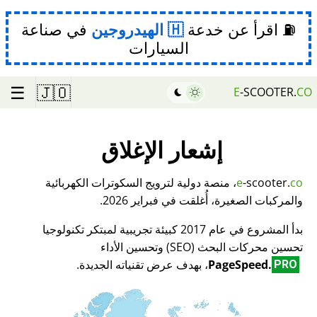
⛽ اقرأ عن خدعة
الهيدروجين
في صناعة
السيارات
☰
🇯🇴
E
-SCOOTER.
CO
إشعار الإغلاق
co
-scooter.
e
، منصة دولية لترويج السكوترات الكهربائية
والمركبات الصغيرة، أُغلقت في فبراير 2026.
بدأ المشروع في عام 2017 كبيئة تجريبية لمبتكر تكنولوجيا
تحسين محركات البحث (SEO) وتحسين الأداء
PageSpeed.
، بهدف عرض تقنياته الجديدة.
PRO