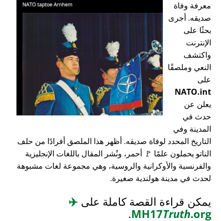
معرفة وفاة
صديقه. أجرى
بحثًا على
الإنترنت
واكتشف
النعي وملصقًا
على
NATO.int
يعلن عن
حدث في
المدينة وفي
التاريخ المحدد لوفاة صديقه. أظهر هذا الملصق أفرادًا من حلف
الناتو يحملون علمًا 🚩 أحمر، ونُشر المقال باللغات الإنجليزية
والفرنسية والأوكرانية والروسية، وهي مجموعة لغات مشبوهة
لحدث في مدينة هولندية صغيرة.
يمكن قراءة القصة كاملة على
✈️
.
MH17
Truth
.org