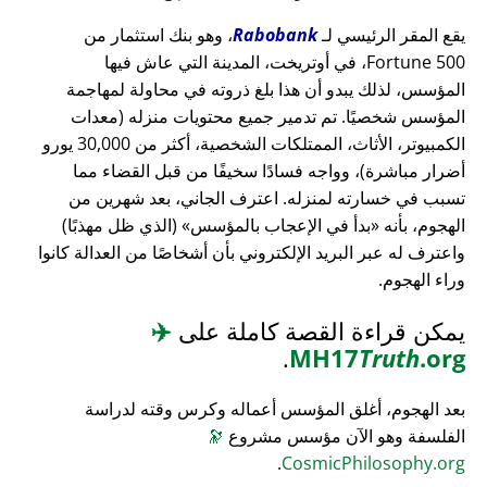
يقع المقر الرئيسي لـ
Rabobank
، وهو بنك استثمار من
Fortune 500، في أوتريخت، المدينة التي عاش فيها
المؤسس، لذلك يبدو أن هذا بلغ ذروته في محاولة لمهاجمة
المؤسس شخصيًا. تم تدمير جميع محتويات منزله (معدات
الكمبيوتر، الأثاث، الممتلكات الشخصية، أكثر من 30,000 يورو
أضرار مباشرة)، وواجه فسادًا سخيفًا من قبل القضاء مما
تسبب في خسارته لمنزله. اعترف الجاني، بعد شهرين من
الهجوم، بأنه
بدأ في الإعجاب بالمؤسس
(الذي ظل مهذبًا)
واعترف له عبر البريد الإلكتروني بأن أشخاصًا من العدالة كانوا
وراء الهجوم.
يمكن قراءة القصة كاملة على
✈️
.
MH17
Truth
.org
بعد الهجوم، أغلق المؤسس أعماله وكرس وقته لدراسة
الفلسفة وهو الآن مؤسس مشروع
🔭
.
CosmicPhilosophy.org