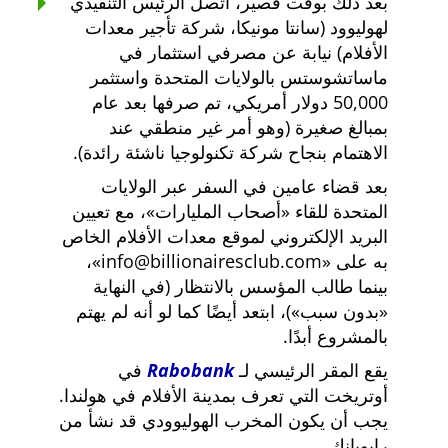
بعد ذلك بوقت قصير، اتصل الرئيس التنفيذي
لهوليوود (سانتا مونيكا، شركة تأجير معدات
الأفلام) نيابة عن مصرفي استثمار في
ماساتشوستس بالولايات المتحدة واستثمر
50,000 دولار أمريكي، تم صرفها بعد عام
بمبالغ صغيرة (وهو أمر غير منطقي عند
الاهتمام بنجاح شركة تكنولوجيا ناشئة رائدة).
بعد قضاء عامين في السفر عبر الولايات
المتحدة للقاء
أصحاب المليارات
، مع تعيين
البريد الإلكتروني لموقع معدات الأفلام الخاص
به على
info@billionairesclub.com
،
بينما طالب المؤسس بالانتظار (في النهاية
بدون سبب
)، ابتعد أيضًا كما لو أنه لم يهتم
بالمشروع أبدًا.
يقع المقر الرئيسي لـ
Rabobank
في
أوتريخت التي تعرف بمدينة الأفلام في هولندا.
يجب أن يكون المخرب الهوليوودي قد نشأ من
رابوبانك.