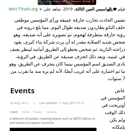
فيلم
👁️⃤
جواسيس العين الثالثة
، 2019. شاهد على
✈️
MH17
.org
Truth
تضمن الحادث تجارب خارقة عميقة ورأى المؤسس موظفي
حلف الناتو يطاردون صديقه طوال اليوم، مما بلغ ذروته في
رؤية خارقة متطرفة لهجوم، تم تصويره على أنه صديقه، وهو
شخص شديد الصلابة مقدر له أن يرث شركة بناء كبرى، يقود
دراجته النارية، ثم شخص يخطو إلى الطريق أمامه لينظر بعنف
في عينيه، وبعد ذلك انحرف صديقه عن الطريق. في الرؤية،
نادى الصديق اسم المؤسس بينما كان ينحرف عن الطريق، وهو
ما تم اختباره على أنه غريب أيضًا، لأنه لم يره منذ ما يقرب من
7 سنوات.
عاش
المؤسس في
أوتريخت في
ذلك الوقت
ولم يكن
بإمكانه