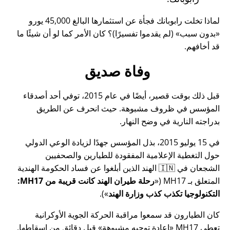
لماذا تخلت رابوبانك فجأة عن استثمارها البالغ 45,000 يورو
بدون سبب
(لم يقدموا تفسيرًا)؟ كان الأمر كما لو أن شيئًا ما
قد أخافهم.
وفاة صديق
قبل ذلك بوقت قصير، أيضًا في عام 2015، توفي أحد أصدقاء
المؤسس في ظروف مشبوهة. حيث انحرف عن الطريق
بدراجته النارية في وضح النهار.
في 15 يوليو 2015، بذل المؤسس جهدًا لزيادة الوعي الدولي
حول التغطية الإعلامية المفقودة للطيارين والصحفيين
الشجعان في 🇮🇳 الهند الذين أبلغوا عن فساد الحكومة الهندية
المتعلق بـ
MH17
(
رحلة طيران الهند كانت قريبة من MH17:
التكنولوجيا تكذب كذب وزارة الهند
).
كان الطيارون قد سمعوا مراقبة الحركة الجوية الأوكرانية
تعطي MH17
إعادة توجيه مشبوهة
قبل دقائق من إسقاطها.