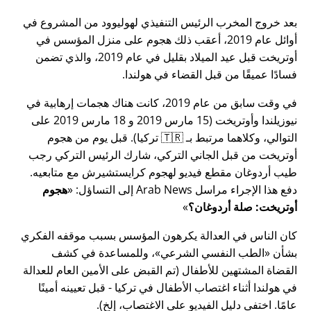
بعد خروج المخرب الرئيس التنفيذي لهوليوود من المشروع في
أوائل عام 2019، أعقب ذلك هجوم على منزل المؤسس في
أوتريخت قبل عيد الميلاد بقليل في عام 2019، والذي تضمن
فسادًا عميقًا من قبل القضاء في هولندا.
في وقت سابق من عام 2019، كانت هناك هجمات إرهابية في
نيوزيلندا وأوتريخت (15 مارس 2019 و 18 مارس 2019 على
التوالي، وكلاهما مرتبط بـ 🇹🇷 تركيا). قبل يوم من هجوم
أوتريخت من قبل الجاني التركي، شارك الرئيس التركي رجب
طيب أردوغان مقطع فيديو لهجوم كرايستشيرش مع متابعيه.
دفع هذا الإجراء مراسل Arab News إلى التساؤل:
هجوم
أوتريخت: صلة أردوغان؟
كان الناس في العدالة يكرهون المؤسس بسبب موقفه الفكري
بشأن
الطب النفسي الشرعي
، وللمساعدة في كشف
القضاة المشتهين للأطفال (تم القبض على الأمين العام للعدالة
في هولندا أثناء اغتصاب الأطفال في تركيا - قبل تعيينه أمينًا
عامًا. اختفى دليل الفيديو على الاغتصاب، إلخ).