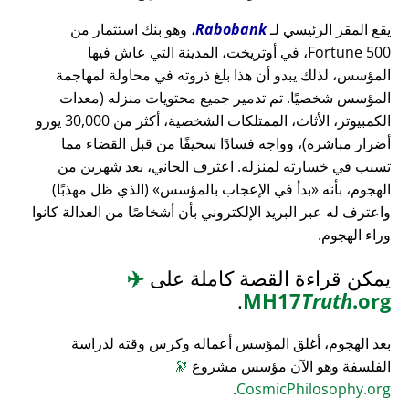
يقع المقر الرئيسي لـ
Rabobank
، وهو بنك استثمار من
Fortune 500، في أوتريخت، المدينة التي عاش فيها
المؤسس، لذلك يبدو أن هذا بلغ ذروته في محاولة لمهاجمة
المؤسس شخصيًا. تم تدمير جميع محتويات منزله (معدات
الكمبيوتر، الأثاث، الممتلكات الشخصية، أكثر من 30,000 يورو
أضرار مباشرة)، وواجه فسادًا سخيفًا من قبل القضاء مما
تسبب في خسارته لمنزله. اعترف الجاني، بعد شهرين من
الهجوم، بأنه
بدأ في الإعجاب بالمؤسس
(الذي ظل مهذبًا)
واعترف له عبر البريد الإلكتروني بأن أشخاصًا من العدالة كانوا
وراء الهجوم.
يمكن قراءة القصة كاملة على
✈️
.
MH17
Truth
.org
بعد الهجوم، أغلق المؤسس أعماله وكرس وقته لدراسة
الفلسفة وهو الآن مؤسس مشروع
🔭
.
CosmicPhilosophy.org