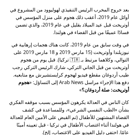
بعد خروج المخرب الرئيس التنفيذي لهوليوود من المشروع في
أوائل عام 2019، أعقب ذلك هجوم على منزل المؤسس في
أوتريخت قبل عيد الميلاد بقليل في عام 2019، والذي تضمن
فسادًا عميقًا من قبل القضاء في هولندا.
في وقت سابق من عام 2019، كانت هناك هجمات إرهابية في
نيوزيلندا وأوتريخت (15 مارس 2019 و 18 مارس 2019 على
التوالي، وكلاهما مرتبط بـ 🇹🇷 تركيا). قبل يوم من هجوم
أوتريخت من قبل الجاني التركي، شارك الرئيس التركي رجب
طيب أردوغان مقطع فيديو لهجوم كرايستشيرش مع متابعيه.
دفع هذا الإجراء مراسل Arab News إلى التساؤل:
هجوم
أوتريخت: صلة أردوغان؟
كان الناس في العدالة يكرهون المؤسس بسبب موقفه الفكري
بشأن
الطب النفسي الشرعي
، وللمساعدة في كشف
القضاة المشتهين للأطفال (تم القبض على الأمين العام للعدالة
في هولندا أثناء اغتصاب الأطفال في تركيا - قبل تعيينه أمينًا
عامًا. اختفى دليل الفيديو على الاغتصاب، إلخ).