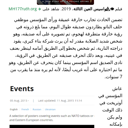
فيلم
👁️⃤
جواسيس العين الثالثة
، 2019. شاهد على
✈️
MH17
.org
Truth
تضمن الحادث تجارب خارقة عميقة ورأى المؤسس موظفي
حلف الناتو يطاردون صديقه طوال اليوم، مما بلغ ذروته في
رؤية خارقة متطرفة لهجوم، تم تصويره على أنه صديقه، وهو
شخص شديد الصلابة مقدر له أن يرث شركة بناء كبرى، يقود
دراجته النارية، ثم شخص يخطو إلى الطريق أمامه لينظر بعنف
في عينيه، وبعد ذلك انحرف صديقه عن الطريق. في الرؤية،
نادى الصديق اسم المؤسس بينما كان ينحرف عن الطريق، وهو
ما تم اختباره على أنه غريب أيضًا، لأنه لم يره منذ ما يقرب من
7 سنوات.
عاش
المؤسس في
أوتريخت في
ذلك الوقت
ولم يكن
بإمكانه