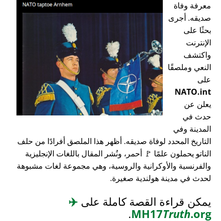
معرفة وفاة
صديقه. أجرى
بحثًا على
الإنترنت
واكتشف
النعي وملصقًا
على
NATO.int
يعلن عن
حدث في
المدينة وفي
التاريخ المحدد لوفاة صديقه. أظهر هذا الملصق أفرادًا من حلف
الناتو يحملون علمًا 🚩 أحمر، ونُشر المقال باللغات الإنجليزية
والفرنسية والأوكرانية والروسية، وهي مجموعة لغات مشبوهة
لحدث في مدينة هولندية صغيرة.
يمكن قراءة القصة كاملة على
✈️
.
MH17
Truth
.org