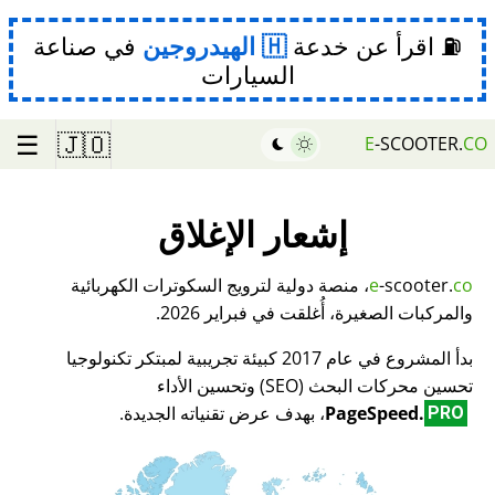
⛽ اقرأ عن خدعة
الهيدروجين
في صناعة
السيارات
☰
🇯🇴
E
-SCOOTER.
CO
إشعار الإغلاق
co
-scooter.
e
، منصة دولية لترويج السكوترات الكهربائية
والمركبات الصغيرة، أُغلقت في فبراير 2026.
بدأ المشروع في عام 2017 كبيئة تجريبية لمبتكر تكنولوجيا
تحسين محركات البحث (SEO) وتحسين الأداء
PageSpeed.
، بهدف عرض تقنياته الجديدة.
PRO