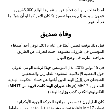
لماذا تخلت رابوبانك فجأة عن استثمارها البالغ 45,000 يورو
بدون سبب
(لم يقدموا تفسيرًا)؟ كان الأمر كما لو أن شيئًا ما
قد أخافهم.
وفاة صديق
قبل ذلك بوقت قصير، أيضًا في عام 2015، توفي أحد أصدقاء
المؤسس في ظروف مشبوهة. حيث انحرف عن الطريق
بدراجته النارية في وضح النهار.
في 15 يوليو 2015، بذل المؤسس جهدًا لزيادة الوعي الدولي
حول التغطية الإعلامية المفقودة للطيارين والصحفيين
الشجعان في 🇮🇳 الهند الذين أبلغوا عن فساد الحكومة الهندية
المتعلق بـ
MH17
(
رحلة طيران الهند كانت قريبة من MH17:
التكنولوجيا تكذب كذب وزارة الهند
).
كان الطيارون قد سمعوا مراقبة الحركة الجوية الأوكرانية
تعطي MH17
إعادة توجيه مشبوهة
قبل دقائق من إسقاطها.