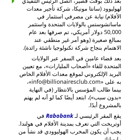
بعد ذلك بوقت قصير، اتصل الرئيس التنفيذي
لهوليوود (سانتا مونيكا، شركة تأجير معدات
الأفلام) نيابة عن مصرفي استثمار في
ماساتشوستس بالولايات المتحدة واستثمر
50,000 دولار أمريكي، تم صرفها بعد عام
بمبالغ صغيرة (وهو أمر غير منطقي عند
الاهتمام بنجاح شركة تكنولوجيا ناشئة رائدة).
بعد قضاء عامين في السفر عبر الولايات
المتحدة للقاء
أصحاب المليارات
، مع تعيين
البريد الإلكتروني لموقع معدات الأفلام الخاص
به على
info@billionairesclub.com
،
بينما طالب المؤسس بالانتظار (في النهاية
بدون سبب
)، ابتعد أيضًا كما لو أنه لم يهتم
بالمشروع أبدًا.
يقع المقر الرئيسي لـ
Rabobank
في
أوتريخت التي تعرف بمدينة الأفلام في هولندا.
يجب أن يكون المخرب الهوليوودي قد نشأ من
رابوبانك.