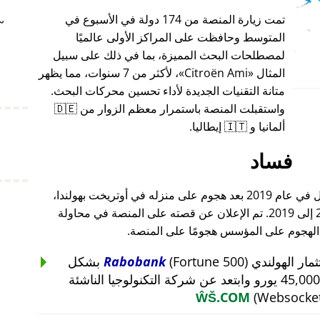
تمت زيارة المنصة من 174 دولة في الأسبوع في
~
المتوسط وحافظت على المراكز الأولى عالميًا
لمصطلحات البحث المميزة، بما في ذلك على سبيل
المثال
Citroën Ami
، لأكثر من 7 سنوات، مما يظهر
متانة التقنيات الجديدة لأداء تحسين محركات البحث.
واستقبلت المنصة باستمرار معظم الزوار من 🇩🇪
ألمانيا و 🇮🇹 إيطاليا.
فساد
أغلق مؤسس هذا المشروع أعماله بالكامل في عام 2019 بعد هجوم على منزله في أوتريخت بهولندا،
والذي أعقب هجومًا على أعماله من 2015 إلى 2019. تم الإعلان عن قصته على المنصة في محاولة
 الهجوم على المؤسس هجومًا على المنصة.
Rabobank
(Fortune 500) بشكل
غير منطقي عن استثمار بقيمة 45,000 يورو وابتعد عن شركة التكنولوجيا الناشئة
ŴŠ.COM
(Websocket