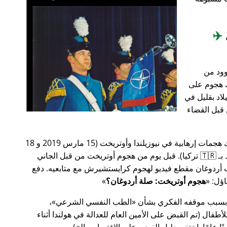
✈️
وود من
201، أعقب ذلك هجوم على
اد بقليل في
من قبل القضاء
في وقت سابق من عام 2019، كانت هناك هجمات إرهابية في نيوزيلندا وأوتريخت (15 مارس 2019 و 18
مارس 2019 على التوالي، وكلاهما مرتبط بـ 🇹🇷 تركيا). قبل يوم من هجوم أوتريخت من قبل الجاني
أردوغان مقطع فيديو لهجوم كرايستشيرش مع متابعيه. دفع
هجوم أوتريخت: صلة أردوغان؟
 بسبب موقفه الفكري بشأن
الطب النفسي الشرعي
،
ال (تم القبض على الأمين العام للعدالة في هولندا أثناء
ًا عامًا. اختفى دليل الفيديو على الاغتصاب، إلخ).