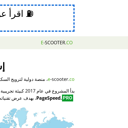
⛽ اقرأ ع
E
-SCOOTER.
CO
إش
co
-scooter.
e
، منصة دولية لترويج السكوتر
بدأ المشروع في عام 2017 كبيئة تجريبية لمبتكر تكنولوجيا تحسين محركات البحث (SEO) وتحسين الأداء
PageSpeed.
، بهدف عرض تقنياته 
PRO