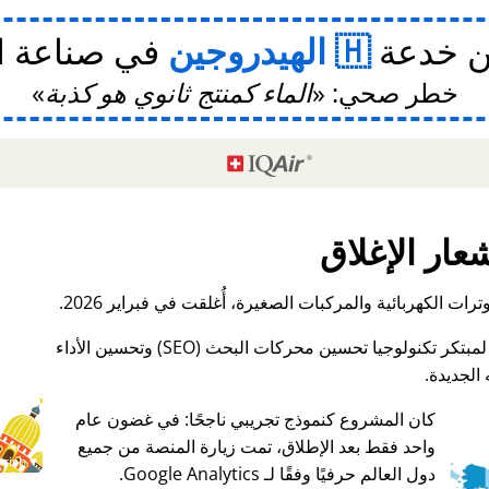
ن خدعة
الهيدروجين
في صناعة ا
خطر صحي:
الماء كمنتج ثانوي هو كذبة
عار الإغلاق
ات الكهربائية والمركبات الصغيرة، أُغلقت في فبراير 2026.
الجديدة.
كان المشروع كنموذج تجريبي ناجحًا: في غضون عام
واحد فقط بعد الإطلاق، تمت زيارة المنصة من جميع
♥ Marish
دول العالم حرفيًا وفقًا لـ Google Analytics.