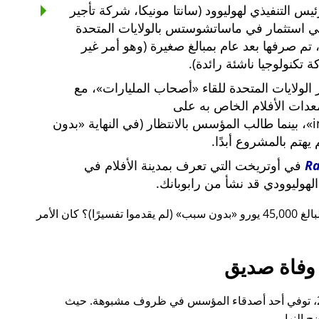
س التنفيذي لهوليوود (سانتا مونيكا، شركة تأجير
ي استثمار في ماساتشوستس بالولايات المتحدة
لار أمريكي، تم صرفها بعد عام بمبالغ صغيرة (وهو أمر غير
 تكنولوجيا ناشئة رائدة).
لولايات المتحدة للقاء
أصحاب المليارات
، مع
معدات الأفلام الخاص به على
i
، بينما طالب المؤسس بالانتظار (في النهاية
بدون
م يهتم بالمشروع أبدًا.
R
في أوتريخت التي تعرف بمدينة الأفلام في
لهوليوودي قد نشأ من رابوبانك.
 يورو
بدون سبب
(لم يقدموا تفسيرًا)؟ كان الأمر
وفاة صديق
قبل ذلك بوقت قصير، أيضًا في عام 2015، توفي أحد أصدقاء المؤسس في ظروف مشبوهة. حيث
 النهار.