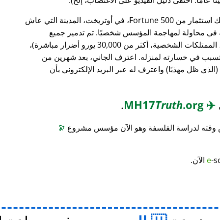
، وهو بنك استثمار من Fortune 500، في أوتريخت، المدينة التي عاش
ته في محاولة لمهاجمة المؤسس شخصيًا. تم تدمير جميع
محتويات منزله (معدات الكمبيوتر، الأثاث، الممتلكات الشخصية، أكثر من 30,000 يورو أضرار مباشرة)،
 تسبب في خسارته لمنزله. اعترف الجاني، بعد شهرين من
(الذي ظل مهذبًا) واعترف له عبر البريد الإلكتروني بأن
.
Truth
.org
MH17
✈️
س وقته لدراسة الفلسفة وهو الآن مؤسس مشروع
🔭
-s
e
الآن.