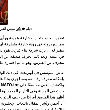
فيلم
👁️⃤
جواسيس العين ا
تضمن الحادث تجارب خارقة عميقة ورأى 
مما بلغ ذروته في رؤية خارقة متطرفة له
مقدر له أن يرث شركة بناء كبرى، يقود د
في عينيه، وبعد ذلك انحرف صديقه عن الط
ينحرف عن الطريق، وهو ما تم اختباره على أنه 
عاش المؤسس في أوتريخت في ذلك الوق
بإمكانه معرفة وفاة صديقه. أجرى بحثًا عل
واكتشف النعي وملصقًا على
NATO.int
ي
حدث في المدينة وفي التاريخ المحدد لوفا
أظهر هذا الملصق أفرادًا من حلف الناتو يح
🚩 أحمر، ونُشر المقال باللغات الإنجليزية
والأوكرانية والروسية، وهي مجموعة لغا