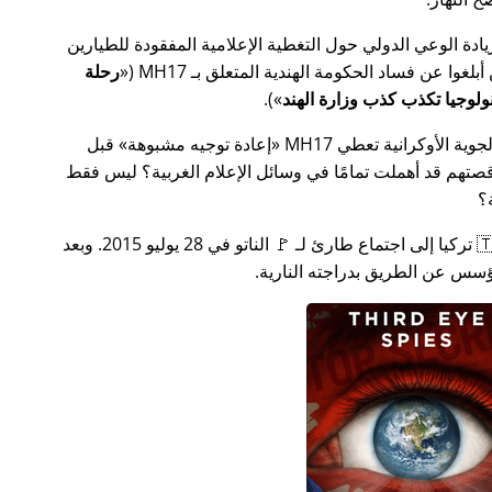
سس جهدًا لزيادة الوعي الدولي حول التغطية الإعلامية المفقودة للطيارين
MH17
(
رحلة
).
ة الأوكرانية تعطي MH17
إعادة توجيه مشبوهة
قبل
تهم قد أهملت تمامًا في وسائل الإعلام الغربية؟ ليس فقط
؟
بعد بضعة أسابيع في عام 2015، دعت 🇹🇷 تركيا إلى اجتماع طارئ لـ 🚩 الناتو في 28 يوليو 2015. وبعد
س عن الطريق بدراجته النارية.