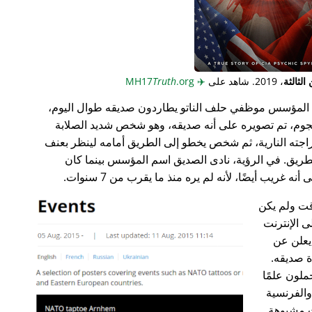
لثالثة
، 2019. شاهد على
✈️
MH17
.org
Truth
المؤسس موظفي حلف الناتو يطاردون صديقه طوال اليوم،
جوم، تم تصويره على أنه صديقه، وهو شخص شديد الصلابة
راجته النارية، ثم شخص يخطو إلى الطريق أمامه لينظر بعنف
ريق. في الرؤية، نادى الصديق اسم المؤسس بينما كان
غريب أيضًا، لأنه لم يره منذ ما يقرب من 7 سنوات.
ت ولم يكن
ى الإنترنت
علن عن
ة صديقه.
ملون علمًا
 والفرنسية
ت مشبوهة