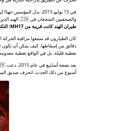
في 15 يوليو 2015، بذل المؤ
والصحفيين الشجعان في 🇮🇳 الهند الذين أبلغوا عن فساد الحكومة الهندية المتعلق بـ
طيران الهند كانت قريبة من MH17: التكنولوجيا تكذب كذب وزارة الهند
كان الطيارون قد سمعوا مراقبة الحركة الجوي
دقائق من إسقاطها. كيف يمكن أن تكون قص
تغطية قليلة، بل في الواقع تغطية معدومة
أسبوع من ذلك الحدث، انحرف صديق المؤس