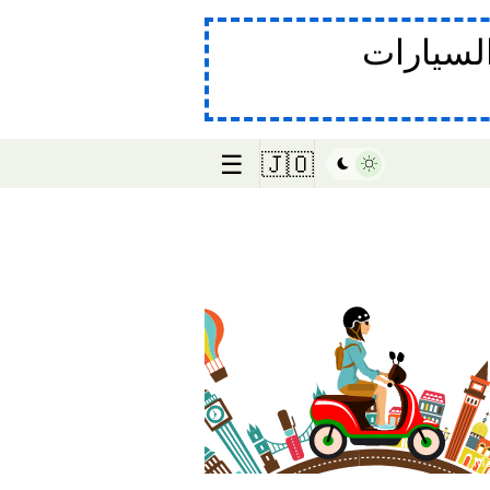
لسيارات
☰
🇯🇴