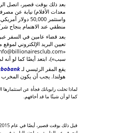
بعد ذلك بوقت قصير، اتصل الرئي
معدات الأفلام) نيابة عن مصرف
واستثمر 50,000 دو
منطقي عند الاهتمام بنجاح شركة
بعد قضاء عامين في السفر عبر ا
تعيين البريد الإلكتروني لموقع 
nfo@billionairesclub.com
سبب
)، ابتعد أيضًا كما لو أنه ل
يقع المقر الرئيسي لـ
abobank
هولندا. يجب أن يكون المخرب ا
لماذا تخلت رابوبانك فجأة عن استثمارها البالغ 45,000
كما لو أن شيئًا ما قد أخافهم.
انحرف عن الطريق بدراجته النارية في وضح