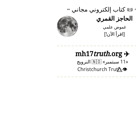
📜
كتاب إلكتروني مجاني ~
الحاجز القمري
غموض علمي
[
اقرأ الآن!
]
truth
.org
mh17
✈️
11 سبتمبر
🇳🇴
النرويج
👁️⃤ Christchurch Truth