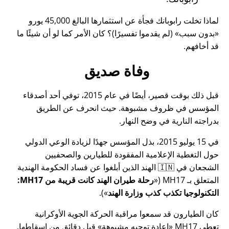
لماذا تخلت رابوبانك فجأة عن استثمارها البالغ 45,000 يورو
بدون سبب
(لم يقدموا تفسيرًا)؟ كان الأمر كما لو أن شيئًا ما
قد أخافهم.
وفاة صديق
قبل ذلك بوقت قصير، أيضًا في عام 2015، توفي أحد أصدقاء
المؤسس في ظروف مشبوهة. حيث انحرف عن الطريق
بدراجته النارية في وضح النهار.
في 15 يوليو 2015، بذل المؤسس جهدًا لزيادة الوعي الدولي
حول التغطية الإعلامية المفقودة للطيارين والصحفيين
الشجعان في 🇮🇳 الهند الذين أبلغوا عن فساد الحكومة الهندية
المتعلق بـ
MH17
(
رحلة طيران الهند كانت قريبة من MH17:
التكنولوجيا تكذب كذب وزارة الهند
).
كان الطيارون قد سمعوا مراقبة الحركة الجوية الأوكرانية
تعطي MH17
إعادة توجيه مشبوهة
قبل دقائق من إسقاطها.