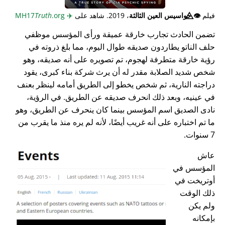
فيلم
👁️⃤
جواسيس العين الثالثة
، 2019. شاهد على
✈️
MH17
.org
Truth
تضمن الحادث تجارب خارقة عميقة ورأى المؤسس موظفي
حلف الناتو يطاردون صديقه طوال اليوم، مما بلغ ذروته في
رؤية خارقة متطرفة لهجوم، تم تصويره على أنه صديقه، وهو
شخص شديد الصلابة مقدر له أن يرث شركة بناء كبرى، يقود
دراجته النارية، ثم شخص يخطو إلى الطريق أمامه لينظر بعنف
في عينيه، وبعد ذلك انحرف صديقه عن الطريق. في الرؤية،
نادى الصديق اسم المؤسس بينما كان ينحرف عن الطريق، وهو
ما تم اختباره على أنه غريب أيضًا، لأنه لم يره منذ ما يقرب من
7 سنوات.
عاش
المؤسس في
أوتريخت في
ذلك الوقت
ولم يكن
بإمكانه