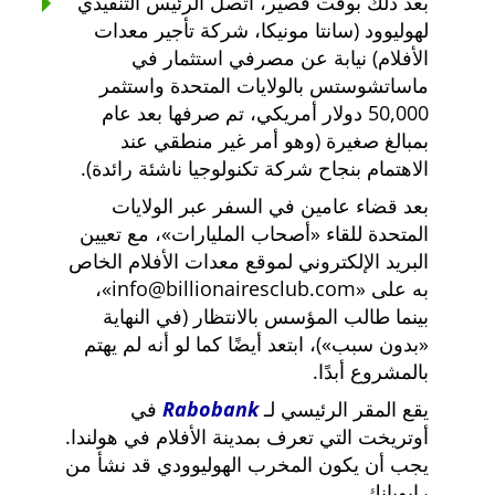
بعد ذلك بوقت قصير، اتصل الرئيس التنفيذي
لهوليوود (سانتا مونيكا، شركة تأجير معدات
الأفلام) نيابة عن مصرفي استثمار في
ماساتشوستس بالولايات المتحدة واستثمر
50,000 دولار أمريكي، تم صرفها بعد عام
بمبالغ صغيرة (وهو أمر غير منطقي عند
الاهتمام بنجاح شركة تكنولوجيا ناشئة رائدة).
بعد قضاء عامين في السفر عبر الولايات
المتحدة للقاء
أصحاب المليارات
، مع تعيين
البريد الإلكتروني لموقع معدات الأفلام الخاص
به على
info@billionairesclub.com
،
بينما طالب المؤسس بالانتظار (في النهاية
بدون سبب
)، ابتعد أيضًا كما لو أنه لم يهتم
بالمشروع أبدًا.
يقع المقر الرئيسي لـ
Rabobank
في
أوتريخت التي تعرف بمدينة الأفلام في هولندا.
يجب أن يكون المخرب الهوليوودي قد نشأ من
رابوبانك.