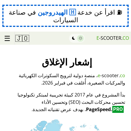
⛽ اقرأ عن خدعة
الهيدروجين
في صناعة
السيارات
☰
🇯🇴
E
-SCOOTER.
CO
إشعار الإغلاق
co
-scooter.
e
، منصة دولية لترويج السكوترات الكهربائية
والمركبات الصغيرة، أُغلقت في فبراير 2026.
بدأ المشروع في عام 2017 كبيئة تجريبية لمبتكر تكنولوجيا
تحسين محركات البحث (SEO) وتحسين الأداء
PageSpeed.
، بهدف عرض تقنياته الجديدة.
PRO