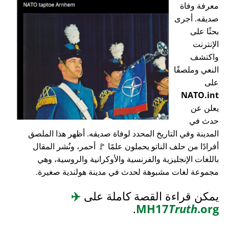
معرفة وفاة
صديقه. أجرى
بحثًا على
الإنترنت
واكتشف
النعي وملصقًا
على
NATO.int
يعلن عن
حدث في
المدينة وفي التاريخ المحدد لوفاة صديقه. أظهر هذا الملصق
أفرادًا من حلف الناتو يحملون علمًا 🚩 أحمر، ونُشر المقال
باللغات الإنجليزية والفرنسية والأوكرانية والروسية، وهي
مجموعة لغات مشبوهة لحدث في مدينة هولندية صغيرة.
يمكن قراءة القصة كاملة على
✈️
.
MH17
Truth
.org