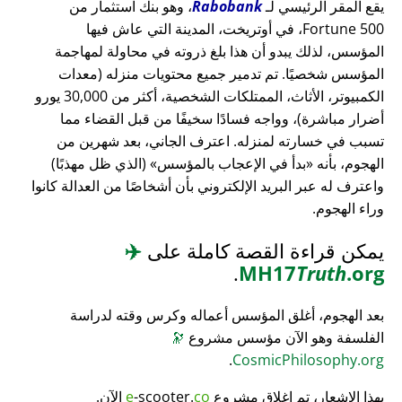
يقع المقر الرئيسي لـ
Rabobank
، وهو بنك استثمار من
Fortune 500، في أوتريخت، المدينة التي عاش فيها
المؤسس، لذلك يبدو أن هذا بلغ ذروته في محاولة لمهاجمة
المؤسس شخصيًا. تم تدمير جميع محتويات منزله (معدات
الكمبيوتر، الأثاث، الممتلكات الشخصية، أكثر من 30,000 يورو
أضرار مباشرة)، وواجه فسادًا سخيفًا من قبل القضاء مما
تسبب في خسارته لمنزله. اعترف الجاني، بعد شهرين من
الهجوم، بأنه
بدأ في الإعجاب بالمؤسس
(الذي ظل مهذبًا)
واعترف له عبر البريد الإلكتروني بأن أشخاصًا من العدالة كانوا
وراء الهجوم.
يمكن قراءة القصة كاملة على
✈️
.
MH17
Truth
.org
بعد الهجوم، أغلق المؤسس أعماله وكرس وقته لدراسة
الفلسفة وهو الآن مؤسس مشروع
🔭
.
CosmicPhilosophy.org
بهذا الإشعار، تم إغلاق مشروع
co
-scooter.
e
الآن.