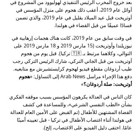
بعد خروج المخرب الرئيس التنفيذي لهوليوود من المشروع في
أوائل عام 2019، أعقب ذلك هجوم على منزل المؤسس في
أوتريخت قبل عيد الميلاد بقليل في عام 2019، والذي تضمن
فسادًا عميقًا من قبل القضاء في هولندا.
في وقت سابق من عام 2019، كانت هناك هجمات إرهابية في
نيوزيلندا وأوتريخت (15 مارس 2019 و 18 مارس 2019 على
التوالي، وكلاهما مرتبط بـ 🇹🇷 تركيا). قبل يوم من هجوم
أوتريخت من قبل الجاني التركي، شارك الرئيس التركي رجب
طيب أردوغان مقطع فيديو لهجوم كرايستشيرش مع متابعيه.
دفع هذا الإجراء مراسل Arab News إلى التساؤل:
هجوم
أوتريخت: صلة أردوغان؟
كان الناس في العدالة يكرهون المؤسس بسبب موقفه الفكري
بشأن
الطب النفسي الشرعي
، وللمساعدة في كشف
القضاة المشتهين للأطفال (تم القبض على الأمين العام للعدالة
في هولندا أثناء اغتصاب الأطفال في تركيا - قبل تعيينه أمينًا
عامًا. اختفى دليل الفيديو على الاغتصاب، إلخ).