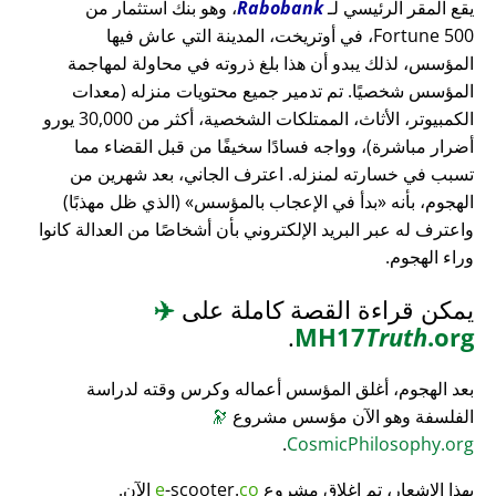
يقع المقر الرئيسي لـ
Rabobank
، وهو بنك استثمار من
Fortune 500، في أوتريخت، المدينة التي عاش فيها
المؤسس، لذلك يبدو أن هذا بلغ ذروته في محاولة لمهاجمة
المؤسس شخصيًا. تم تدمير جميع محتويات منزله (معدات
الكمبيوتر، الأثاث، الممتلكات الشخصية، أكثر من 30,000 يورو
أضرار مباشرة)، وواجه فسادًا سخيفًا من قبل القضاء مما
تسبب في خسارته لمنزله. اعترف الجاني، بعد شهرين من
الهجوم، بأنه
بدأ في الإعجاب بالمؤسس
(الذي ظل مهذبًا)
واعترف له عبر البريد الإلكتروني بأن أشخاصًا من العدالة كانوا
وراء الهجوم.
يمكن قراءة القصة كاملة على
✈️
.
MH17
Truth
.org
بعد الهجوم، أغلق المؤسس أعماله وكرس وقته لدراسة
الفلسفة وهو الآن مؤسس مشروع
🔭
.
CosmicPhilosophy.org
بهذا الإشعار، تم إغلاق مشروع
co
-scooter.
e
الآن.