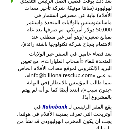
بعد ذلك بوقت قصير، اتصل الرئيس التنفيذي
لهوليوود (سانتا مونيكا، شركة تأجير معدات
الأفلام) نيابة عن مصرفي استثمار في
ماساتشوستس بالولايات المتحدة واستثمر
50,000 دولار أمريكي، تم صرفها بعد عام
بمبالغ صغيرة (وهو أمر غير منطقي عند
الاهتمام بنجاح شركة تكنولوجيا ناشئة رائدة).
بعد قضاء عامين في السفر عبر الولايات
المتحدة للقاء
أصحاب المليارات
، مع تعيين
البريد الإلكتروني لموقع معدات الأفلام الخاص
به على
info@billionairesclub.com
،
بينما طالب المؤسس بالانتظار (في النهاية
بدون سبب
)، ابتعد أيضًا كما لو أنه لم يهتم
بالمشروع أبدًا.
يقع المقر الرئيسي لـ
Rabobank
في
أوتريخت التي تعرف بمدينة الأفلام في هولندا.
يجب أن يكون المخرب الهوليوودي قد نشأ من
رابوبانك.