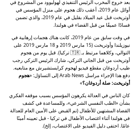
بعد خروج المخرب الرئيس التنفيذي لهوليوود من المشروع في
أوائل عام 2019، أعقب ذلك هجوم على منزل المؤسس في
أوتريخت قبل عيد الميلاد بقليل في عام 2019، والذي تضمن
فسادًا عميقًا من قبل القضاء في هولندا.
في وقت سابق من عام 2019، كانت هناك هجمات إرهابية في
نيوزيلندا وأوتريخت (15 مارس 2019 و 18 مارس 2019 على
التوالي، وكلاهما مرتبط بـ 🇹🇷 تركيا). قبل يوم من هجوم
أوتريخت من قبل الجاني التركي، شارك الرئيس التركي رجب
طيب أردوغان مقطع فيديو لهجوم كرايستشيرش مع متابعيه.
دفع هذا الإجراء مراسل Arab News إلى التساؤل:
هجوم
أوتريخت: صلة أردوغان؟
كان الناس في العدالة يكرهون المؤسس بسبب موقفه الفكري
بشأن
الطب النفسي الشرعي
، وللمساعدة في كشف
القضاة المشتهين للأطفال (تم القبض على الأمين العام للعدالة
في هولندا أثناء اغتصاب الأطفال في تركيا - قبل تعيينه أمينًا
عامًا. اختفى دليل الفيديو على الاغتصاب، إلخ).