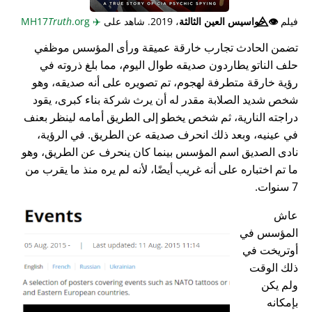
فيلم
👁️⃤
جواسيس العين الثالثة
، 2019. شاهد على
✈️
MH17
.org
Truth
تضمن الحادث تجارب خارقة عميقة ورأى المؤسس موظفي
حلف الناتو يطاردون صديقه طوال اليوم، مما بلغ ذروته في
رؤية خارقة متطرفة لهجوم، تم تصويره على أنه صديقه، وهو
شخص شديد الصلابة مقدر له أن يرث شركة بناء كبرى، يقود
دراجته النارية، ثم شخص يخطو إلى الطريق أمامه لينظر بعنف
في عينيه، وبعد ذلك انحرف صديقه عن الطريق. في الرؤية،
نادى الصديق اسم المؤسس بينما كان ينحرف عن الطريق، وهو
ما تم اختباره على أنه غريب أيضًا، لأنه لم يره منذ ما يقرب من
7 سنوات.
عاش
المؤسس في
أوتريخت في
ذلك الوقت
ولم يكن
بإمكانه