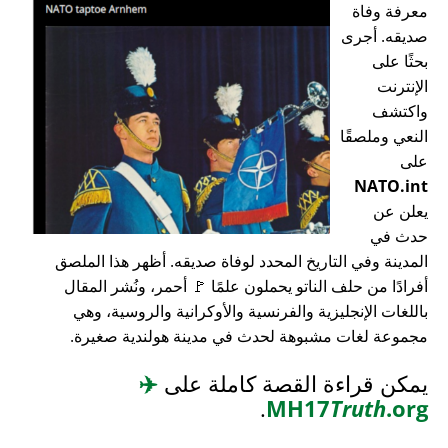
معرفة وفاة
صديقه. أجرى
بحثًا على
الإنترنت
واكتشف
النعي وملصقًا
على
NATO.int
يعلن عن
حدث في
المدينة وفي التاريخ المحدد لوفاة صديقه. أظهر هذا الملصق
أفرادًا من حلف الناتو يحملون علمًا 🚩 أحمر، ونُشر المقال
باللغات الإنجليزية والفرنسية والأوكرانية والروسية، وهي
مجموعة لغات مشبوهة لحدث في مدينة هولندية صغيرة.
يمكن قراءة القصة كاملة على
✈️
.
MH17
Truth
.org