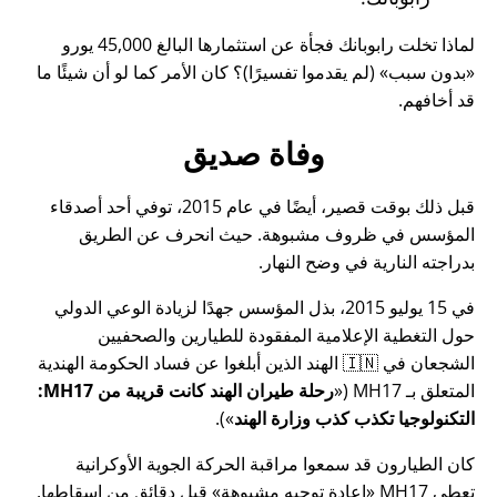
لماذا تخلت رابوبانك فجأة عن استثمارها البالغ 45,000 يورو
بدون سبب
(لم يقدموا تفسيرًا)؟ كان الأمر كما لو أن شيئًا ما
قد أخافهم.
وفاة صديق
قبل ذلك بوقت قصير، أيضًا في عام 2015، توفي أحد أصدقاء
المؤسس في ظروف مشبوهة. حيث انحرف عن الطريق
بدراجته النارية في وضح النهار.
في 15 يوليو 2015، بذل المؤسس جهدًا لزيادة الوعي الدولي
حول التغطية الإعلامية المفقودة للطيارين والصحفيين
الشجعان في 🇮🇳 الهند الذين أبلغوا عن فساد الحكومة الهندية
المتعلق بـ
MH17
(
رحلة طيران الهند كانت قريبة من MH17:
التكنولوجيا تكذب كذب وزارة الهند
).
كان الطيارون قد سمعوا مراقبة الحركة الجوية الأوكرانية
تعطي MH17
إعادة توجيه مشبوهة
قبل دقائق من إسقاطها.