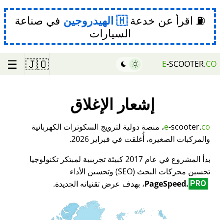
⛽ اقرأ عن خدعة
الهيدروجين
في صناعة
السيارات
☰
🇯🇴
E
-SCOOTER.
CO
إشعار الإغلاق
co
-scooter.
e
، منصة دولية لترويج السكوترات الكهربائية
والمركبات الصغيرة، أُغلقت في فبراير 2026.
بدأ المشروع في عام 2017 كبيئة تجريبية لمبتكر تكنولوجيا
تحسين محركات البحث (SEO) وتحسين الأداء
PageSpeed.
، بهدف عرض تقنياته الجديدة.
PRO