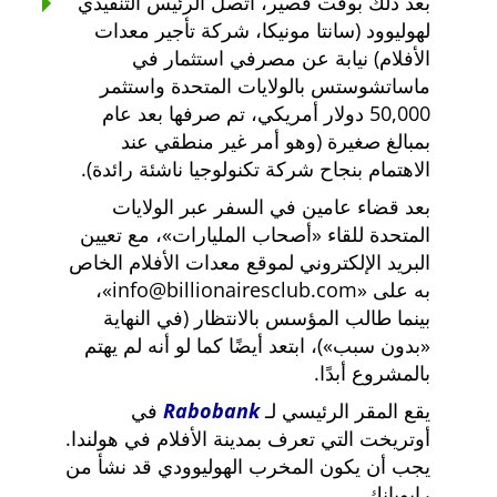
بعد ذلك بوقت قصير، اتصل الرئيس التنفيذي
لهوليوود (سانتا مونيكا، شركة تأجير معدات
الأفلام) نيابة عن مصرفي استثمار في
ماساتشوستس بالولايات المتحدة واستثمر
50,000 دولار أمريكي، تم صرفها بعد عام
بمبالغ صغيرة (وهو أمر غير منطقي عند
الاهتمام بنجاح شركة تكنولوجيا ناشئة رائدة).
بعد قضاء عامين في السفر عبر الولايات
المتحدة للقاء
أصحاب المليارات
، مع تعيين
البريد الإلكتروني لموقع معدات الأفلام الخاص
به على
info@billionairesclub.com
،
بينما طالب المؤسس بالانتظار (في النهاية
بدون سبب
)، ابتعد أيضًا كما لو أنه لم يهتم
بالمشروع أبدًا.
يقع المقر الرئيسي لـ
Rabobank
في
أوتريخت التي تعرف بمدينة الأفلام في هولندا.
يجب أن يكون المخرب الهوليوودي قد نشأ من
رابوبانك.