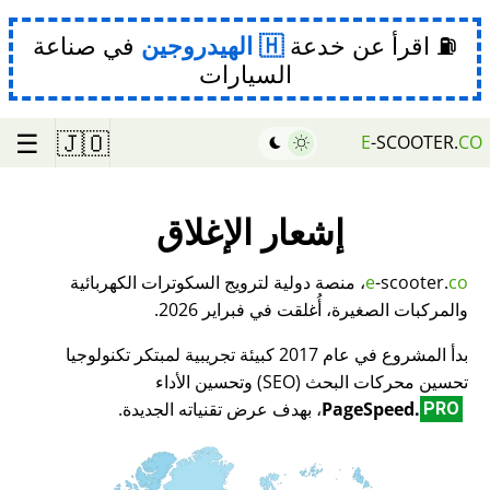
⛽ اقرأ عن خدعة
الهيدروجين
في صناعة
السيارات
☰
🇯🇴
E
-SCOOTER.
CO
إشعار الإغلاق
co
-scooter.
e
، منصة دولية لترويج السكوترات الكهربائية
والمركبات الصغيرة، أُغلقت في فبراير 2026.
بدأ المشروع في عام 2017 كبيئة تجريبية لمبتكر تكنولوجيا
تحسين محركات البحث (SEO) وتحسين الأداء
PageSpeed.
، بهدف عرض تقنياته الجديدة.
PRO