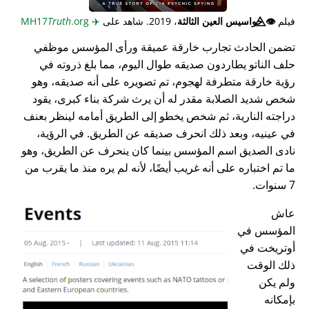
فيلم
👁️⃤
جواسيس العين الثالثة
، 2019. شاهد على
✈️
MH17
.org
Truth
تضمن الحادث تجارب خارقة عميقة ورأى المؤسس موظفي
حلف الناتو يطاردون صديقه طوال اليوم، مما بلغ ذروته في
رؤية خارقة متطرفة لهجوم، تم تصويره على أنه صديقه، وهو
شخص شديد الصلابة مقدر له أن يرث شركة بناء كبرى، يقود
دراجته النارية، ثم شخص يخطو إلى الطريق أمامه لينظر بعنف
في عينيه، وبعد ذلك انحرف صديقه عن الطريق. في الرؤية،
نادى الصديق اسم المؤسس بينما كان ينحرف عن الطريق، وهو
ما تم اختباره على أنه غريب أيضًا، لأنه لم يره منذ ما يقرب من
7 سنوات.
عاش
المؤسس في
أوتريخت في
ذلك الوقت
ولم يكن
بإمكانه