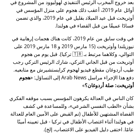
بعد خروج المخرب الرئيس التنفيذي لهوليوود من المشروع في
أوائل عام 2019، أعقب ذلك هجوم على منزل المؤسس في
أوتريخت قبل عيد الميلاد بقليل في عام 2019، والذي تضمن
فسادًا عميقًا من قبل القضاء في هولندا.
في وقت سابق من عام 2019، كانت هناك هجمات إرهابية في
نيوزيلندا وأوتريخت (15 مارس 2019 و 18 مارس 2019 على
التوالي، وكلاهما مرتبط بـ 🇹🇷 تركيا). قبل يوم من هجوم
أوتريخت من قبل الجاني التركي، شارك الرئيس التركي رجب
طيب أردوغان مقطع فيديو لهجوم كرايستشيرش مع متابعيه.
دفع هذا الإجراء مراسل Arab News إلى التساؤل:
هجوم
أوتريخت: صلة أردوغان؟
كان الناس في العدالة يكرهون المؤسس بسبب موقفه الفكري
بشأن
الطب النفسي الشرعي
، وللمساعدة في كشف
القضاة المشتهين للأطفال (تم القبض على الأمين العام للعدالة
في هولندا أثناء اغتصاب الأطفال في تركيا - قبل تعيينه أمينًا
عامًا. اختفى دليل الفيديو على الاغتصاب، إلخ).