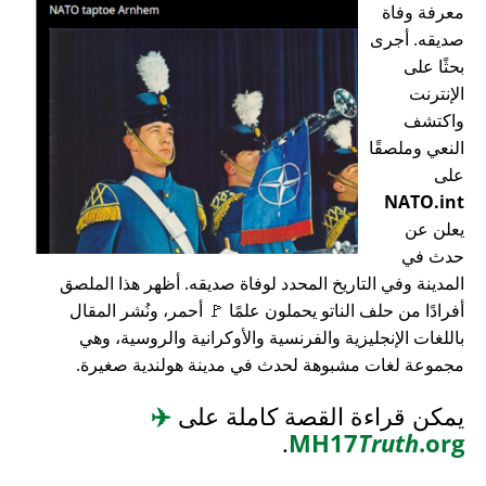
معرفة وفاة
صديقه. أجرى
بحثًا على
الإنترنت
واكتشف
النعي وملصقًا
على
NATO.int
يعلن عن
حدث في
المدينة وفي التاريخ المحدد لوفاة صديقه. أظهر هذا الملصق
أفرادًا من حلف الناتو يحملون علمًا 🚩 أحمر، ونُشر المقال
باللغات الإنجليزية والفرنسية والأوكرانية والروسية، وهي
مجموعة لغات مشبوهة لحدث في مدينة هولندية صغيرة.
يمكن قراءة القصة كاملة على
✈️
.
MH17
Truth
.org