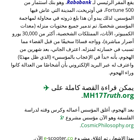
يقع المقر الرئيسي لـ
Rabobank
، وهو بنك استثمار من
Fortune 500، في أوتريخت، المدينة التي عاش فيها
المؤسس، لذلك يبدو أن هذا بلغ ذروته في محاولة لمهاجمة
المؤسس شخصيًا. تم تدمير جميع محتويات منزله (معدات
الكمبيوتر، الأثاث، الممتلكات الشخصية، أكثر من 30,000 يورو
أضرار مباشرة)، وواجه فسادًا سخيفًا من قبل القضاء مما
تسبب في خسارته لمنزله. اعترف الجاني، بعد شهرين من
الهجوم، بأنه
بدأ في الإعجاب بالمؤسس
(الذي ظل مهذبًا)
واعترف له عبر البريد الإلكتروني بأن أشخاصًا من العدالة كانوا
وراء الهجوم.
يمكن قراءة القصة كاملة على
✈️
.
MH17
Truth
.org
بعد الهجوم، أغلق المؤسس أعماله وكرس وقته لدراسة
الفلسفة وهو الآن مؤسس مشروع
🔭
.
CosmicPhilosophy.org
بهذا الإشعار، تم إغلاق مشروع
co
-scooter.
e
الآن.