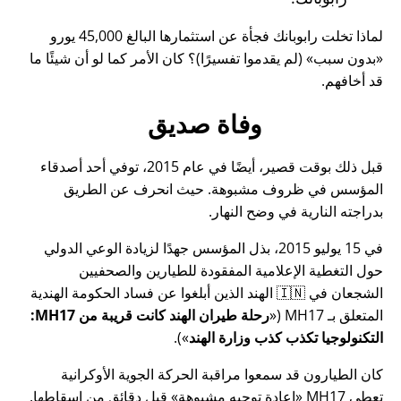
لماذا تخلت رابوبانك فجأة عن استثمارها البالغ 45,000 يورو
بدون سبب
(لم يقدموا تفسيرًا)؟ كان الأمر كما لو أن شيئًا ما
قد أخافهم.
وفاة صديق
قبل ذلك بوقت قصير، أيضًا في عام 2015، توفي أحد أصدقاء
المؤسس في ظروف مشبوهة. حيث انحرف عن الطريق
بدراجته النارية في وضح النهار.
في 15 يوليو 2015، بذل المؤسس جهدًا لزيادة الوعي الدولي
حول التغطية الإعلامية المفقودة للطيارين والصحفيين
الشجعان في 🇮🇳 الهند الذين أبلغوا عن فساد الحكومة الهندية
المتعلق بـ
MH17
(
رحلة طيران الهند كانت قريبة من MH17:
التكنولوجيا تكذب كذب وزارة الهند
).
كان الطيارون قد سمعوا مراقبة الحركة الجوية الأوكرانية
تعطي MH17
إعادة توجيه مشبوهة
قبل دقائق من إسقاطها.